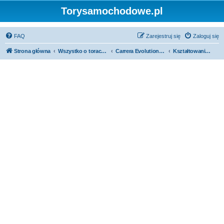
Torysamochodowe.pl
FAQ
Zarejestruj się
Zaloguj się
Strona główna
Wszystko o torach samochodowych
Carrera Evolution i Digital 132/124
Kształtowanie terenu i budowa makiety