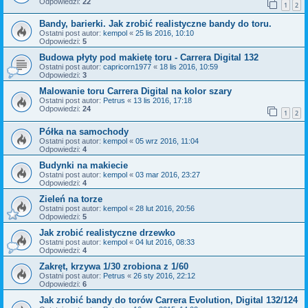
Odpowiedzi:
22
1
2
Bandy, barierki. Jak zrobić realistyczne bandy do toru.
Ostatni post autor:
kempol
«
25 lis 2016, 10:10
Odpowiedzi:
5
Budowa płyty pod makietę toru - Carrera Digital 132
Ostatni post autor:
capricorn1977
«
18 lis 2016, 10:59
Odpowiedzi:
3
Malowanie toru Carrera Digital na kolor szary
Ostatni post autor:
Petrus
«
13 lis 2016, 17:18
Odpowiedzi:
24
1
2
Półka na samochody
Ostatni post autor:
kempol
«
05 wrz 2016, 11:04
Odpowiedzi:
4
Budynki na makiecie
Ostatni post autor:
kempol
«
03 mar 2016, 23:27
Odpowiedzi:
4
Zieleń na torze
Ostatni post autor:
kempol
«
28 lut 2016, 20:56
Odpowiedzi:
5
Jak zrobić realistyczne drzewko
Ostatni post autor:
kempol
«
04 lut 2016, 08:33
Odpowiedzi:
4
Zakręt, krzywa 1/30 zrobiona z 1/60
Ostatni post autor:
Petrus
«
26 sty 2016, 22:12
Odpowiedzi:
6
Jak zrobić bandy do torów Carrera Evolution, Digital 132/124