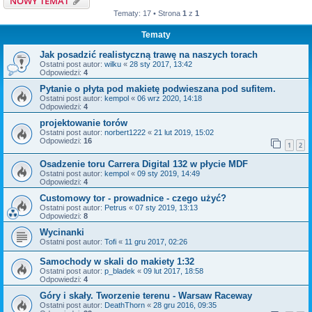
NOWY TEMAT
Tematy: 17 • Strona
1
z
1
Tematy
Jak posadzić realistyczną trawę na naszych torach
Ostatni post autor:
wilku
«
28 sty 2017, 13:42
Odpowiedzi:
4
Pytanie o płyta pod makietę podwieszana pod sufitem.
Ostatni post autor:
kempol
«
06 wrz 2020, 14:18
Odpowiedzi:
4
projektowanie torów
Ostatni post autor:
norbert1222
«
21 lut 2019, 15:02
Odpowiedzi:
16
1
2
Osadzenie toru Carrera Digital 132 w płycie MDF
Ostatni post autor:
kempol
«
09 sty 2019, 14:49
Odpowiedzi:
4
Customowy tor - prowadnice - czego użyć?
Ostatni post autor:
Petrus
«
07 sty 2019, 13:13
Odpowiedzi:
8
Wycinanki
Ostatni post autor:
Tofi
«
11 gru 2017, 02:26
Samochody w skali do makiety 1:32
Ostatni post autor:
p_bladek
«
09 lut 2017, 18:58
Odpowiedzi:
4
Góry i skały. Tworzenie terenu - Warsaw Raceway
Ostatni post autor:
DeathThorn
«
28 gru 2016, 09:35