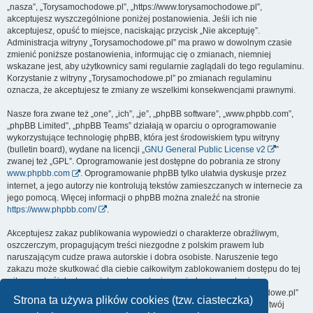
„nasza”, „Torysamochodowe.pl”, „https://www.torysamochodowe.pl”,
akceptujesz wyszczególnione poniżej postanowienia. Jeśli ich nie
akceptujesz, opuść to miejsce, naciskając przycisk „Nie akceptuję”.
Administracja witryny „Torysamochodowe.pl” ma prawo w dowolnym czasie
zmienić poniższe postanowienia, informując cię o zmianach, niemniej
wskazane jest, aby użytkownicy sami regularnie zaglądali do tego regulaminu.
Korzystanie z witryny „Torysamochodowe.pl” po zmianach regulaminu
oznacza, że akceptujesz te zmiany ze wszelkimi konsekwencjami prawnymi.
Nasze fora zwane też „one”, „ich”, „je”, „phpBB software”, „www.phpbb.com”,
„phpBB Limited”, „phpBB Teams” działają w oparciu o oprogramowanie
wykorzystujące technologię phpBB, która jest środowiskiem typu witryny
(bulletin board), wydane na licencji „
GNU General Public License v2
”
zwanej też „GPL”. Oprogramowanie jest dostępne do pobrania ze strony
www.phpbb.com
. Oprogramowanie phpBB tylko ułatwia dyskusje przez
internet, a jego autorzy nie kontrolują tekstów zamieszczanych w internecie za
jego pomocą. Więcej informacji o phpBB można znaleźć na stronie
https://www.phpbb.com/
.
Akceptujesz zakaz publikowania wypowiedzi o charakterze obraźliwym,
oszczerczym, propagującym treści niezgodne z polskim prawem lub
naruszającym cudze prawa autorskie i dobra osobiste. Naruszenie tego
zakazu może skutkować dla ciebie całkowitym zablokowaniem dostępu do tej
witryny, a twój dostawca internetu zostanie powiadomiony o twoim
niewłaściwym zachowaniu. Wyrażasz zgodę na to, że „Torysamochodowe.pl”
Strona ta używa plików cookies (tzw. ciasteczka)
może w każdej chwili usunąć, zmienić, przenieść lub zamknąć każdy twój