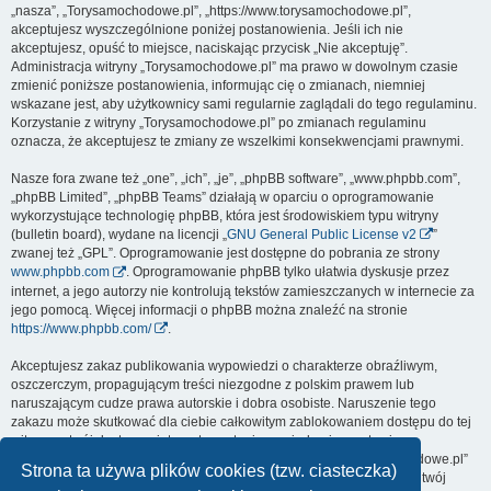
„nasza”, „Torysamochodowe.pl”, „https://www.torysamochodowe.pl”,
akceptujesz wyszczególnione poniżej postanowienia. Jeśli ich nie
akceptujesz, opuść to miejsce, naciskając przycisk „Nie akceptuję”.
Administracja witryny „Torysamochodowe.pl” ma prawo w dowolnym czasie
zmienić poniższe postanowienia, informując cię o zmianach, niemniej
wskazane jest, aby użytkownicy sami regularnie zaglądali do tego regulaminu.
Korzystanie z witryny „Torysamochodowe.pl” po zmianach regulaminu
oznacza, że akceptujesz te zmiany ze wszelkimi konsekwencjami prawnymi.
Nasze fora zwane też „one”, „ich”, „je”, „phpBB software”, „www.phpbb.com”,
„phpBB Limited”, „phpBB Teams” działają w oparciu o oprogramowanie
wykorzystujące technologię phpBB, która jest środowiskiem typu witryny
(bulletin board), wydane na licencji „
GNU General Public License v2
”
zwanej też „GPL”. Oprogramowanie jest dostępne do pobrania ze strony
www.phpbb.com
. Oprogramowanie phpBB tylko ułatwia dyskusje przez
internet, a jego autorzy nie kontrolują tekstów zamieszczanych w internecie za
jego pomocą. Więcej informacji o phpBB można znaleźć na stronie
https://www.phpbb.com/
.
Akceptujesz zakaz publikowania wypowiedzi o charakterze obraźliwym,
oszczerczym, propagującym treści niezgodne z polskim prawem lub
naruszającym cudze prawa autorskie i dobra osobiste. Naruszenie tego
zakazu może skutkować dla ciebie całkowitym zablokowaniem dostępu do tej
witryny, a twój dostawca internetu zostanie powiadomiony o twoim
niewłaściwym zachowaniu. Wyrażasz zgodę na to, że „Torysamochodowe.pl”
Strona ta używa plików cookies (tzw. ciasteczka)
może w każdej chwili usunąć, zmienić, przenieść lub zamknąć każdy twój