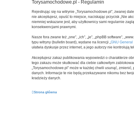
Torysamochodowe.pl - Regulamin
Rejestrując się na witrynie „Torysamochodowe.pl”, zwanej dale
nie akceptujesz, opuść to miejsce, naciskając przycisk „Nie 
niemniej wskazane jest, aby użytkownicy sami regularnie zagl
konsekwencjami prawnymi.
Nasze fora zwane też „one”, „ich”, „je”, „phpBB software”, „
typu witryny (bulletin board), wydane na licencji „
GNU General P
ułatwia dyskusje przez internet, a jego autorzy nie kontroluj
Akceptujesz zakaz publikowania wypowiedzi o charakterze obr
tego zakazu może skutkować dla ciebie całkowitym zablokowan
„Torysamochodowe.pl” może w każdej chwili usunąć, zmienić, p
danych. Informacje te nie będą przekazywane nikomu bez twoje
kradzieży danych.
Strona główna