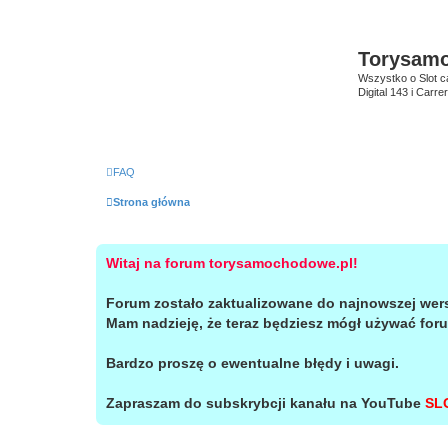
Torysam
Wszystko o Slot c
Digital 143 i Carr
FAQ
Strona główna
Witaj na forum torysamochodowe.pl!
Forum zostało zaktualizowane do najnowszej wer
Mam nadzieję, że teraz będziesz mógł używać for
Bardzo proszę o ewentualne błędy i uwagi.
Zapraszam do subskrybcji kanału na YouTube
SL