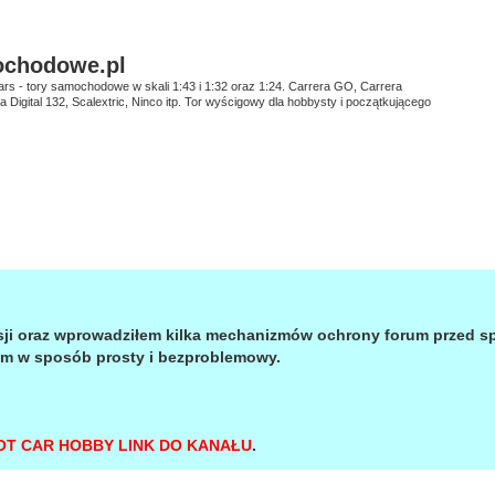
ochodowe.pl
ars - tory samochodowe w skali 1:43 i 1:32 oraz 1:24. Carrera GO, Carrera
era Digital 132, Scalextric, Ninco itp. Tor wyścigowy dla hobbysty i początkującego
sji oraz wprowadziłem kilka mechanizmów ochrony forum przed 
um w sposób prosty i bezproblemowy.
OT CAR HOBBY LINK DO KANAŁU
.