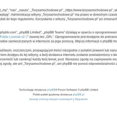
j „my”, ”nas”, „nasza”, „Torysamochodowe.pl”, „https://www.torysamochodowe.pl”, a
akceptuję”. Administracja witryny „Torysamochodowe.pl” ma prawo w dowolnym czasi
ądali do tego regulaminu. Korzystanie z witryny „Torysamochodowe.pl” po zmianac
www.phpbb.com”, „phpBB Limited”, „phpBB Teams” działają w oparciu o oprogramowan
ublic License v2
” zwanej też „GPL”. Oprogramowanie jest dostępne do pobrani
ą tekstów zamieszczanych w internecie za jego pomocą. Więcej informacji o phpBB m
aźliwym, oszczerczym, propagującym treści niezgodne z polskim prawem lub narus
iem dostępu do tej witryny, a twój dostawca internetu zostanie powiadomiony o 
rzenieść lub zamknąć każdy twój temat, post. Wyrażasz zgodę na zapisywanie wsz
j zgody, ale ani „Torysamochodowe.pl”, ani phpBB nie ponosi odpowiedzialności 
Technologię dostarcza
phpBB
® Forum Software © phpBB Limited
Polski pakiet językowy dostarcza
phpBB.pl
Zasady ochrony danych osobowych
|
Regulamin