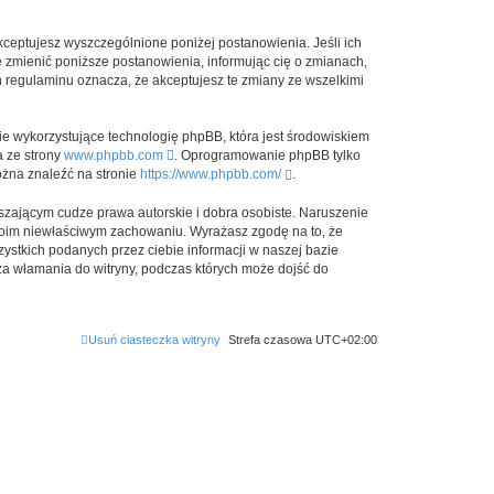
kceptujesz wyszczególnione poniżej postanowienia. Jeśli ich
e zmienić poniższe postanowienia, informując cię o zmianach,
h regulaminu oznacza, że akceptujesz te zmiany ze wszelkimi
ie wykorzystujące technologię phpBB, która jest środowiskiem
a ze strony
www.phpbb.com
. Oprogramowanie phpBB tylko
ożna znaleźć na stronie
https://www.phpbb.com/
.
zającym cudze prawa autorskie i dobra osobiste. Naruszenie
twoim niewłaściwym zachowaniu. Wyrażasz zgodę na to, że
ystkich podanych przez ciebie informacji w naszej bazie
za włamania do witryny, podczas których może dojść do
Usuń ciasteczka witryny
Strefa czasowa
UTC+02:00