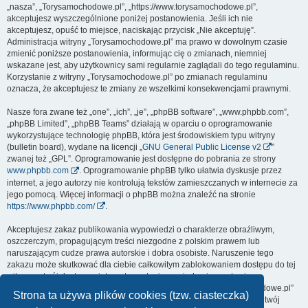
„nasza”, „Torysamochodowe.pl”, „https://www.torysamochodowe.pl”,
akceptujesz wyszczególnione poniżej postanowienia. Jeśli ich nie
akceptujesz, opuść to miejsce, naciskając przycisk „Nie akceptuję”.
Administracja witryny „Torysamochodowe.pl” ma prawo w dowolnym czasie
zmienić poniższe postanowienia, informując cię o zmianach, niemniej
wskazane jest, aby użytkownicy sami regularnie zaglądali do tego regulaminu.
Korzystanie z witryny „Torysamochodowe.pl” po zmianach regulaminu
oznacza, że akceptujesz te zmiany ze wszelkimi konsekwencjami prawnymi.
Nasze fora zwane też „one”, „ich”, „je”, „phpBB software”, „www.phpbb.com”,
„phpBB Limited”, „phpBB Teams” działają w oparciu o oprogramowanie
wykorzystujące technologię phpBB, która jest środowiskiem typu witryny
(bulletin board), wydane na licencji „
GNU General Public License v2
”
zwanej też „GPL”. Oprogramowanie jest dostępne do pobrania ze strony
www.phpbb.com
. Oprogramowanie phpBB tylko ułatwia dyskusje przez
internet, a jego autorzy nie kontrolują tekstów zamieszczanych w internecie za
jego pomocą. Więcej informacji o phpBB można znaleźć na stronie
https://www.phpbb.com/
.
Akceptujesz zakaz publikowania wypowiedzi o charakterze obraźliwym,
oszczerczym, propagującym treści niezgodne z polskim prawem lub
naruszającym cudze prawa autorskie i dobra osobiste. Naruszenie tego
zakazu może skutkować dla ciebie całkowitym zablokowaniem dostępu do tej
witryny, a twój dostawca internetu zostanie powiadomiony o twoim
niewłaściwym zachowaniu. Wyrażasz zgodę na to, że „Torysamochodowe.pl”
Strona ta używa plików cookies (tzw. ciasteczka)
może w każdej chwili usunąć, zmienić, przenieść lub zamknąć każdy twój