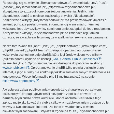
Rejestrując się na witrynie „Torysamochodowe.pl”, zwanej dalej „my”, ”nas”,
„nasza”, „Torysamochodowe.pl”, „https://www.torysamochodowe.pl”,
akceptujesz wyszczególnione poniżej postanowienia. Jeśli ich nie
akceptujesz, opuść to miejsce, naciskając przycisk „Nie akceptuję”.
Administracja witryny „Torysamochodowe.pl” ma prawo w dowolnym czasie
zmienić poniższe postanowienia, informując cię o zmianach, niemniej
wskazane jest, aby użytkownicy sami regularnie zaglądali do tego regulaminu.
Korzystanie z witryny „Torysamochodowe.pl” po zmianach regulaminu
oznacza, że akceptujesz te zmiany ze wszelkimi konsekwencjami prawnymi.
Nasze fora zwane też „one”, „ich”, „je”, „phpBB software”, „www.phpbb.com”,
„phpBB Limited”, „phpBB Teams” działają w oparciu o oprogramowanie
wykorzystujące technologię phpBB, która jest środowiskiem typu witryny
(bulletin board), wydane na licencji „
GNU General Public License v2
”
zwanej też „GPL”. Oprogramowanie jest dostępne do pobrania ze strony
www.phpbb.com
. Oprogramowanie phpBB tylko ułatwia dyskusje przez
internet, a jego autorzy nie kontrolują tekstów zamieszczanych w internecie za
jego pomocą. Więcej informacji o phpBB można znaleźć na stronie
https://www.phpbb.com/
.
Akceptujesz zakaz publikowania wypowiedzi o charakterze obraźliwym,
oszczerczym, propagującym treści niezgodne z polskim prawem lub
naruszającym cudze prawa autorskie i dobra osobiste. Naruszenie tego
zakazu może skutkować dla ciebie całkowitym zablokowaniem dostępu do tej
witryny, a twój dostawca internetu zostanie powiadomiony o twoim
niewłaściwym zachowaniu. Wyrażasz zgodę na to, że „Torysamochodowe.pl”