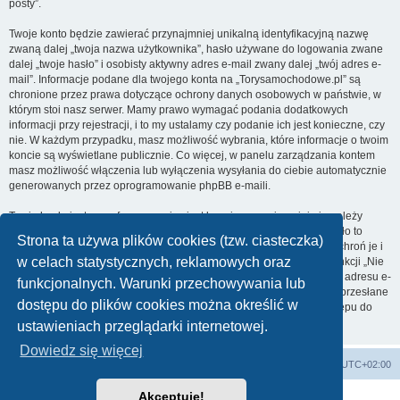
posty”.
Twoje konto będzie zawierać przynajmniej unikalną identyfikacyjną nazwę
zwaną dalej „twoja nazwa użytkownika”, hasło używane do logowania zwane
dalej „twoje hasło” i osobisty aktywny adres e-mail zwany dalej „twój adres e-
mail”. Informacje podane dla twojego konta na „Torysamochodowe.pl” są
chronione przez prawa dotyczące ochrony danych osobowych w państwie, w
którym stoi nasz serwer. Mamy prawo wymagać podania dodatkowych
informacji przy rejestracji, i to my ustalamy czy podanie ich jest konieczne, czy
nie. W każdym przypadku, masz możliwość wybrania, które informacje o twoim
koncie są wyświetlane publicznie. Co więcej, w panelu zarządzania kontem
masz możliwość włączenia lub wyłączenia wysyłania do ciebie automatycznie
generowanych przez oprogramowanie phpBB e-maili.
Twoje hasło jest zaszyfrowane, więc jest bezpieczne, niemniej nie należy
używać tego samego hasła na różnych witrynach internetowych. Hasło to
Strona ta używa plików cookies (tzw. ciasteczka)
umożliwia dostęp do twojego konta na „Torysamochodowe.pl”, więc chroń je i
w celach statystycznych, reklamowych oraz
w żadnym wypadku nie podawaj
nikomu
. Jeśli je zapomnisz, użyj funkcji „Nie
pamiętam hasła”. Witryna poprosi cię o podanie nazwy użytkownika i adresu e-
funkcjonalnych. Warunki przechowywania lub
mail. Po podaniu tych danych zostanie wygenerowane nowe hasło i przesłane
dostępu do plików cookies można określić w
na podany przez ciebie adres e-mail. Umożliwi ono odzyskanie dostępu do
twojego konta.
ustawieniach przeglądarki internetowej.
Dowiedz się więcej
Strona główna
Usuń ciasteczka witryny
Strefa czasowa
UTC+02:00
Akceptuję!
Technologię dostarcza
phpBB
® Forum Software © phpBB Limited