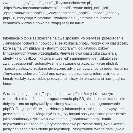
zwane dalej „my”, „nas”, „nasz”, „Torysamochodowe.pl”,
„https://www.torysamochodowe.pl” i phpBB zwane dalej „oni”, „ich”,
„oprogramowanie phpBB”, „www.phpbb.com”, „phpBB Limited”, „Zespoły
phpBB”, korzystają z informacji zwanymi dalej „informacjami o tobie”
zebranych w czasie dowolnej twojej sesji na forum.
Informacje o tobie są zbierane na dwa sposoby. Po pierwsze, przeglądanie
„Torysamochodowe.pl” powoduje, że aplikacja phpBB tworzy kilka ciasteczek,
które są małymi plikami tekstowymi pobranymi do katalogu plików
tymczasowych twojej przeglądarki. Pierwsze dwa ciasteczka zawierają
identyfikator użytkownika zwany „user-id” i anonimowy identyfikator sesji
zwany „session-id”, automatycznie przyznane ci przez aplikację phpBB.
Trzecie ciasteczko zostanie utworzone, gdy przejrzysz chociaż jeden temat na
„Torysamochodowe.pl”. Jest ono używane do zapisania informacji, które
tematy zostały przez ciebie przeczytane i służy do ułatwienia ci nawigacji na
forum.
W czasie przeglądania „Torysamochodowe.pl” możemy też utworzyć
ciasteczka niezależne od oprogramowania phpBB, ale ich ten dokument nie
dotyczy – ma on opisywać tylko strony stworzone przez oprogramowanie
phpBB. Drugi sposób, w jaki zbieramy informacje o tobie, to dane wysyłane
przez ciebie do nas. Mogą być to między innymi posty napisane przez ciebie
jako anonimowy użytkownik zwane dalej „anonimowe posty”, konta
użytkownika założone na „Torysamochodowe.pl” zwane dalej „twoje konto” i
posty napisane przez ciebie po rejestracji i zalogowaniu zwane dalej „twoje