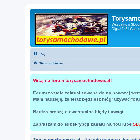
Torysam
Wszystko o Slot c
Digital 143 i Carr
FAQ
Strona główna
Witaj na forum torysamochodowe.pl!
Forum zostało zaktualizowane do najnowszej wer
Mam nadzieję, że teraz będziesz mógł używać for
Bardzo proszę o ewentualne błędy i uwagi.
Zapraszam do subskrybcji kanału na YouTube
SL