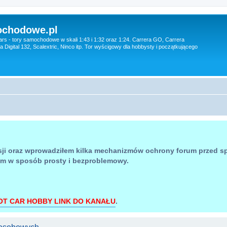
ochodowe.pl
ars - tory samochodowe w skali 1:43 i 1:32 oraz 1:24. Carrera GO, Carrera
era Digital 132, Scalextric, Ninco itp. Tor wyścigowy dla hobbysty i początkującego
sji oraz wprowadziłem kilka mechanizmów ochrony forum przed 
um w sposób prosty i bezproblemowy.
OT CAR HOBBY LINK DO KANAŁU
.