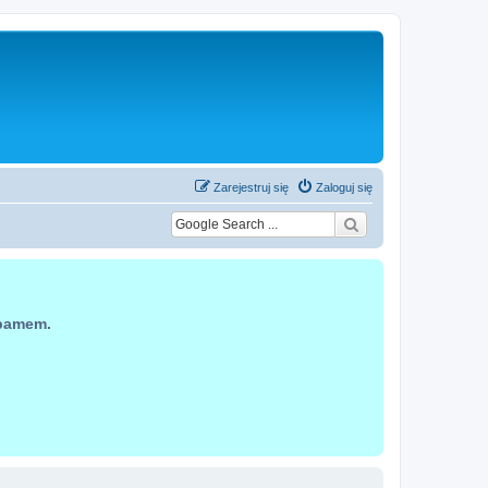
Zarejestruj się
Zaloguj się
spamem.