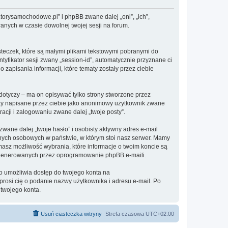
.torysamochodowe.pl” i phpBB zwane dalej „oni”, „ich”,
anych w czasie dowolnej twojej sesji na forum.
steczek, które są małymi plikami tekstowymi pobranymi do
tyfikator sesji zwany „session-id”, automatycznie przyznane ci
zapisania informacji, które tematy zostały przez ciebie
otyczy – ma on opisywać tylko strony stworzone przez
sty napisane przez ciebie jako anonimowy użytkownik zwane
acji i zalogowaniu zwane dalej „twoje posty”.
ane dalej „twoje hasło” i osobisty aktywny adres e-mail
anych osobowych w państwie, w którym stoi nasz serwer. Mamy
masz możliwość wybrania, które informacje o twoim koncie są
e generowanych przez oprogramowanie phpBB e-maili.
to umożliwia dostęp do twojego konta na
poprosi cię o podanie nazwy użytkownika i adresu e-mail. Po
twojego konta.
Usuń ciasteczka witryny
Strefa czasowa
UTC+02:00