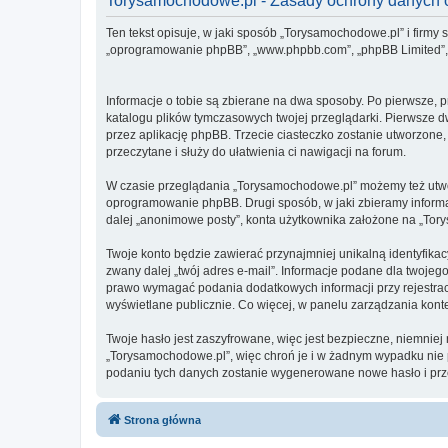
Torysamochodowe.pl - Zasady ochrony danych
Ten tekst opisuje, w jaki sposób „Torysamochodowe.pl” i firmy 
„oprogramowanie phpBB”, „www.phpbb.com”, „phpBB Limited”, „Z
Informacje o tobie są zbierane na dwa sposoby. Po pierwsze, 
katalogu plików tymczasowych twojej przeglądarki. Pierwsze dw
przez aplikację phpBB. Trzecie ciasteczko zostanie utworzone,
przeczytane i służy do ułatwienia ci nawigacji na forum.
W czasie przeglądania „Torysamochodowe.pl” możemy też utwor
oprogramowanie phpBB. Drugi sposób, w jaki zbieramy informa
dalej „anonimowe posty”, konta użytkownika założone na „Torys
Twoje konto będzie zawierać przynajmniej unikalną identyfika
zwany dalej „twój adres e-mail”. Informacje podane dla twoj
prawo wymagać podania dodatkowych informacji przy rejestracji
wyświetlane publicznie. Co więcej, w panelu zarządzania ko
Twoje hasło jest zaszyfrowane, więc jest bezpieczne, niemnie
„Torysamochodowe.pl”, więc chroń je i w żadnym wypadku ni
podaniu tych danych zostanie wygenerowane nowe hasło i prze
Strona główna