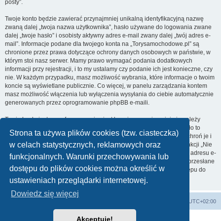
posty”.
Twoje konto będzie zawierać przynajmniej unikalną identyfikacyjną nazwę
zwaną dalej „twoja nazwa użytkownika”, hasło używane do logowania zwane
dalej „twoje hasło” i osobisty aktywny adres e-mail zwany dalej „twój adres e-
mail”. Informacje podane dla twojego konta na „Torysamochodowe.pl” są
chronione przez prawa dotyczące ochrony danych osobowych w państwie, w
którym stoi nasz serwer. Mamy prawo wymagać podania dodatkowych
informacji przy rejestracji, i to my ustalamy czy podanie ich jest konieczne, czy
nie. W każdym przypadku, masz możliwość wybrania, które informacje o twoim
koncie są wyświetlane publicznie. Co więcej, w panelu zarządzania kontem
masz możliwość włączenia lub wyłączenia wysyłania do ciebie automatycznie
generowanych przez oprogramowanie phpBB e-maili.
Twoje hasło jest zaszyfrowane, więc jest bezpieczne, niemniej nie należy
używać tego samego hasła na różnych witrynach internetowych. Hasło to
Strona ta używa plików cookies (tzw. ciasteczka)
umożliwia dostęp do twojego konta na „Torysamochodowe.pl”, więc chroń je i
w celach statystycznych, reklamowych oraz
w żadnym wypadku nie podawaj
nikomu
. Jeśli je zapomnisz, użyj funkcji „Nie
pamiętam hasła”. Witryna poprosi cię o podanie nazwy użytkownika i adresu e-
funkcjonalnych. Warunki przechowywania lub
mail. Po podaniu tych danych zostanie wygenerowane nowe hasło i przesłane
dostępu do plików cookies można określić w
na podany przez ciebie adres e-mail. Umożliwi ono odzyskanie dostępu do
twojego konta.
ustawieniach przeglądarki internetowej.
Dowiedz się więcej
Strona główna
Usuń ciasteczka witryny
Strefa czasowa
UTC+02:00
Akceptuję!
Technologię dostarcza
phpBB
® Forum Software © phpBB Limited