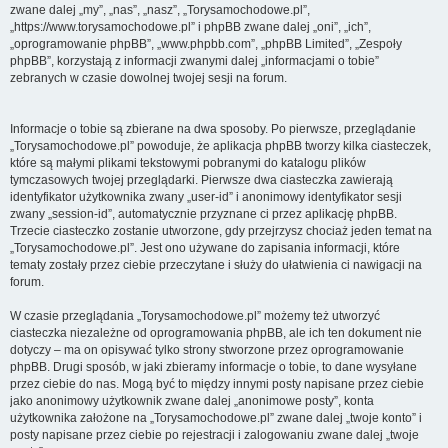
zwane dalej „my”, „nas”, „nasz”, „Torysamochodowe.pl”,
„https://www.torysamochodowe.pl” i phpBB zwane dalej „oni”, „ich”,
„oprogramowanie phpBB”, „www.phpbb.com”, „phpBB Limited”, „Zespoły
phpBB”, korzystają z informacji zwanymi dalej „informacjami o tobie”
zebranych w czasie dowolnej twojej sesji na forum.
Informacje o tobie są zbierane na dwa sposoby. Po pierwsze, przeglądanie
„Torysamochodowe.pl” powoduje, że aplikacja phpBB tworzy kilka ciasteczek,
które są małymi plikami tekstowymi pobranymi do katalogu plików
tymczasowych twojej przeglądarki. Pierwsze dwa ciasteczka zawierają
identyfikator użytkownika zwany „user-id” i anonimowy identyfikator sesji
zwany „session-id”, automatycznie przyznane ci przez aplikację phpBB.
Trzecie ciasteczko zostanie utworzone, gdy przejrzysz chociaż jeden temat na
„Torysamochodowe.pl”. Jest ono używane do zapisania informacji, które
tematy zostały przez ciebie przeczytane i służy do ułatwienia ci nawigacji na
forum.
W czasie przeglądania „Torysamochodowe.pl” możemy też utworzyć
ciasteczka niezależne od oprogramowania phpBB, ale ich ten dokument nie
dotyczy – ma on opisywać tylko strony stworzone przez oprogramowanie
phpBB. Drugi sposób, w jaki zbieramy informacje o tobie, to dane wysyłane
przez ciebie do nas. Mogą być to między innymi posty napisane przez ciebie
jako anonimowy użytkownik zwane dalej „anonimowe posty”, konta
użytkownika założone na „Torysamochodowe.pl” zwane dalej „twoje konto” i
posty napisane przez ciebie po rejestracji i zalogowaniu zwane dalej „twoje