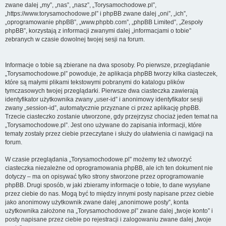
zwane dalej „my”, „nas”, „nasz”, „Torysamochodowe.pl”,
„https://www.torysamochodowe.pl” i phpBB zwane dalej „oni”, „ich”,
„oprogramowanie phpBB”, „www.phpbb.com”, „phpBB Limited”, „Zespoły
phpBB”, korzystają z informacji zwanymi dalej „informacjami o tobie”
zebranych w czasie dowolnej twojej sesji na forum.
Informacje o tobie są zbierane na dwa sposoby. Po pierwsze, przeglądanie
„Torysamochodowe.pl” powoduje, że aplikacja phpBB tworzy kilka ciasteczek,
które są małymi plikami tekstowymi pobranymi do katalogu plików
tymczasowych twojej przeglądarki. Pierwsze dwa ciasteczka zawierają
identyfikator użytkownika zwany „user-id” i anonimowy identyfikator sesji
zwany „session-id”, automatycznie przyznane ci przez aplikację phpBB.
Trzecie ciasteczko zostanie utworzone, gdy przejrzysz chociaż jeden temat na
„Torysamochodowe.pl”. Jest ono używane do zapisania informacji, które
tematy zostały przez ciebie przeczytane i służy do ułatwienia ci nawigacji na
forum.
W czasie przeglądania „Torysamochodowe.pl” możemy też utworzyć
ciasteczka niezależne od oprogramowania phpBB, ale ich ten dokument nie
dotyczy – ma on opisywać tylko strony stworzone przez oprogramowanie
phpBB. Drugi sposób, w jaki zbieramy informacje o tobie, to dane wysyłane
przez ciebie do nas. Mogą być to między innymi posty napisane przez ciebie
jako anonimowy użytkownik zwane dalej „anonimowe posty”, konta
użytkownika założone na „Torysamochodowe.pl” zwane dalej „twoje konto” i
posty napisane przez ciebie po rejestracji i zalogowaniu zwane dalej „twoje