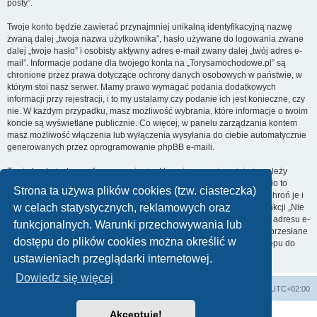
posty”.
Twoje konto będzie zawierać przynajmniej unikalną identyfikacyjną nazwę
zwaną dalej „twoja nazwa użytkownika”, hasło używane do logowania zwane
dalej „twoje hasło” i osobisty aktywny adres e-mail zwany dalej „twój adres e-
mail”. Informacje podane dla twojego konta na „Torysamochodowe.pl” są
chronione przez prawa dotyczące ochrony danych osobowych w państwie, w
którym stoi nasz serwer. Mamy prawo wymagać podania dodatkowych
informacji przy rejestracji, i to my ustalamy czy podanie ich jest konieczne, czy
nie. W każdym przypadku, masz możliwość wybrania, które informacje o twoim
koncie są wyświetlane publicznie. Co więcej, w panelu zarządzania kontem
masz możliwość włączenia lub wyłączenia wysyłania do ciebie automatycznie
generowanych przez oprogramowanie phpBB e-maili.
Twoje hasło jest zaszyfrowane, więc jest bezpieczne, niemniej nie należy
używać tego samego hasła na różnych witrynach internetowych. Hasło to
Strona ta używa plików cookies (tzw. ciasteczka)
umożliwia dostęp do twojego konta na „Torysamochodowe.pl”, więc chroń je i
w celach statystycznych, reklamowych oraz
w żadnym wypadku nie podawaj
nikomu
. Jeśli je zapomnisz, użyj funkcji „Nie
pamiętam hasła”. Witryna poprosi cię o podanie nazwy użytkownika i adresu e-
funkcjonalnych. Warunki przechowywania lub
mail. Po podaniu tych danych zostanie wygenerowane nowe hasło i przesłane
dostępu do plików cookies można określić w
na podany przez ciebie adres e-mail. Umożliwi ono odzyskanie dostępu do
twojego konta.
ustawieniach przeglądarki internetowej.
Dowiedz się więcej
Strona główna
Usuń ciasteczka witryny
Strefa czasowa
UTC+02:00
Akceptuję!
Technologię dostarcza
phpBB
® Forum Software © phpBB Limited