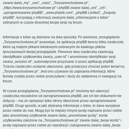
zwane dalej „my”, „nas”, „nasz”, „Torysamochodowe.pl”,
„https://www.torysamochodowe.pl” i phpBB zwane dalej „oni”, „ich”,
„oprogramowanie phpBB”, „www.phpbb.com”, „phpBB Limited”, „Zespoły
phpBB”, korzystają z informacji zwanymi dalej „informacjami o tobie”
zebranych w czasie dowolnej twojej sesji na forum.
Informacje o tobie są zbierane na dwa sposoby. Po pierwsze, przeglądanie
„Torysamochodowe.pl” powoduje, że aplikacja phpBB tworzy kilka ciasteczek,
które są małymi plikami tekstowymi pobranymi do katalogu plików
tymczasowych twojej przeglądarki. Pierwsze dwa ciasteczka zawierają
identyfikator użytkownika zwany „user-id” i anonimowy identyfikator sesji
zwany „session-id”, automatycznie przyznane ci przez aplikację phpBB.
Trzecie ciasteczko zostanie utworzone, gdy przejrzysz chociaż jeden temat na
„Torysamochodowe.pl”. Jest ono używane do zapisania informacji, które
tematy zostały przez ciebie przeczytane i służy do ułatwienia ci nawigacji na
forum.
W czasie przeglądania „Torysamochodowe.pl” możemy też utworzyć
ciasteczka niezależne od oprogramowania phpBB, ale ich ten dokument nie
dotyczy – ma on opisywać tylko strony stworzone przez oprogramowanie
phpBB. Drugi sposób, w jaki zbieramy informacje o tobie, to dane wysyłane
przez ciebie do nas. Mogą być to między innymi posty napisane przez ciebie
jako anonimowy użytkownik zwane dalej „anonimowe posty”, konta
użytkownika założone na „Torysamochodowe.pl” zwane dalej „twoje konto” i
posty napisane przez ciebie po rejestracji i zalogowaniu zwane dalej „twoje