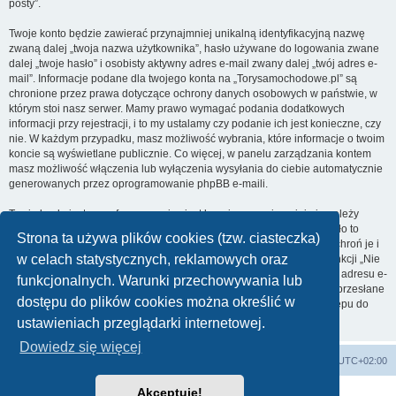
posty”.
Twoje konto będzie zawierać przynajmniej unikalną identyfikacyjną nazwę
zwaną dalej „twoja nazwa użytkownika”, hasło używane do logowania zwane
dalej „twoje hasło” i osobisty aktywny adres e-mail zwany dalej „twój adres e-
mail”. Informacje podane dla twojego konta na „Torysamochodowe.pl” są
chronione przez prawa dotyczące ochrony danych osobowych w państwie, w
którym stoi nasz serwer. Mamy prawo wymagać podania dodatkowych
informacji przy rejestracji, i to my ustalamy czy podanie ich jest konieczne, czy
nie. W każdym przypadku, masz możliwość wybrania, które informacje o twoim
koncie są wyświetlane publicznie. Co więcej, w panelu zarządzania kontem
masz możliwość włączenia lub wyłączenia wysyłania do ciebie automatycznie
generowanych przez oprogramowanie phpBB e-maili.
Twoje hasło jest zaszyfrowane, więc jest bezpieczne, niemniej nie należy
używać tego samego hasła na różnych witrynach internetowych. Hasło to
Strona ta używa plików cookies (tzw. ciasteczka)
umożliwia dostęp do twojego konta na „Torysamochodowe.pl”, więc chroń je i
w celach statystycznych, reklamowych oraz
w żadnym wypadku nie podawaj
nikomu
. Jeśli je zapomnisz, użyj funkcji „Nie
pamiętam hasła”. Witryna poprosi cię o podanie nazwy użytkownika i adresu e-
funkcjonalnych. Warunki przechowywania lub
mail. Po podaniu tych danych zostanie wygenerowane nowe hasło i przesłane
dostępu do plików cookies można określić w
na podany przez ciebie adres e-mail. Umożliwi ono odzyskanie dostępu do
twojego konta.
ustawieniach przeglądarki internetowej.
Dowiedz się więcej
Strona główna
Usuń ciasteczka witryny
Strefa czasowa
UTC+02:00
Akceptuję!
Technologię dostarcza
phpBB
® Forum Software © phpBB Limited