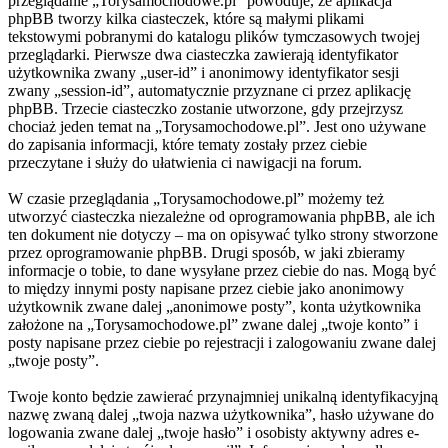
przeglądanie „Torysamochodowe.pl” powoduje, że aplikacja
phpBB tworzy kilka ciasteczek, które są małymi plikami
tekstowymi pobranymi do katalogu plików tymczasowych twojej
przeglądarki. Pierwsze dwa ciasteczka zawierają identyfikator
użytkownika zwany „user-id” i anonimowy identyfikator sesji
zwany „session-id”, automatycznie przyznane ci przez aplikację
phpBB. Trzecie ciasteczko zostanie utworzone, gdy przejrzysz
chociaż jeden temat na „Torysamochodowe.pl”. Jest ono używane
do zapisania informacji, które tematy zostały przez ciebie
przeczytane i służy do ułatwienia ci nawigacji na forum.
W czasie przeglądania „Torysamochodowe.pl” możemy też
utworzyć ciasteczka niezależne od oprogramowania phpBB, ale ich
ten dokument nie dotyczy – ma on opisywać tylko strony stworzone
przez oprogramowanie phpBB. Drugi sposób, w jaki zbieramy
informacje o tobie, to dane wysyłane przez ciebie do nas. Mogą być
to między innymi posty napisane przez ciebie jako anonimowy
użytkownik zwane dalej „anonimowe posty”, konta użytkownika
założone na „Torysamochodowe.pl” zwane dalej „twoje konto” i
posty napisane przez ciebie po rejestracji i zalogowaniu zwane dalej
„twoje posty”.
Twoje konto będzie zawierać przynajmniej unikalną identyfikacyjną
nazwę zwaną dalej „twoja nazwa użytkownika”, hasło używane do
logowania zwane dalej „twoje hasło” i osobisty aktywny adres e-