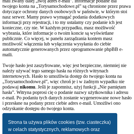
mail zwany dalej „twój adres e-mail”. Informacje podane dla
twojego konta na „Torysamochodowe.pl” są chronione przez prawa
dotyczące ochrony danych osobowych w państwie, w którym stoi
nasz serwer. Mamy prawo wymagać podania dodatkowych
informacji przy rejestracji, i to my ustalamy czy podanie ich jest
konieczne, czy nie. W każdym przypadku, masz możliwość
wybrania, które informacje o twoim koncie są wyświetlane
publicznie. Co więcej, w panelu zarządzania kontem masz
możliwość włączenia lub wyłączenia wysyłania do ciebie
automatycznie generowanych przez oprogramowanie phpBB e-
maili.
Twoje hasło jest zaszyfrowane, więc jest bezpieczne, niemniej nie
należy używać tego samego hasła na różnych witrynach
internetowych. Hasło to umożliwia dostęp do twojego konta na
„Torysamochodowe.pl”, więc chroń je i w żadnym wypadku nie
podawaj
nikomu
. Jeśli je zapomnisz, użyj funkcji „Nie pamiętam
hasła”. Witryna poprosi cię o podanie nazwy użytkownika i adresu
e-mail. Po podaniu tych danych zostanie wygenerowane nowe hasło
i przesłane na podany przez ciebie adres e-mail. Umożliwi ono
odzyskanie dostępu do twojego konta.
Strona główna
Strona ta używa plików cookies (tzw. ciasteczka)
Strefa czasowa
UTC+02:00
w celach statystycznych, reklamowych oraz
Usuń ciasteczka witryny