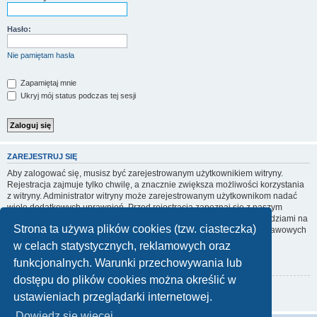
Hasło:
Nie pamiętam hasła
Zapamiętaj mnie
Ukryj mój status podczas tej sesji
ZAREJESTRUJ SIĘ
Aby zalogować się, musisz być zarejestrowanym użytkownikiem witryny.
Rejestracja zajmuje tylko chwilę, a znacznie zwiększa możliwości korzystania
z witryny. Administrator witryny może zarejestrowanym użytkownikom nadać
wiele dodatkowych uprawnień. Przed rejestracją zapoznaj się z naszym
regulaminem, zasadami ochrony danych osobowych oraz z odpowiedziami na
Strona ta używa plików cookies (tzw. ciasteczka)
często zadawane pytania (FAQ), gdzie jest wyjaśnionych wiele podstawowych
zagadnień dotyczących funkcjonowania witryny.
w celach statystycznych, reklamowych oraz
Regulamin
|
Zasady ochrony danych osobowych
funkcjonalnych. Warunki przechowywania lub
dostępu do plików cookies można określić w
Zarejestruj się
ustawieniach przeglądarki internetowej.
Dowiedz się więcej