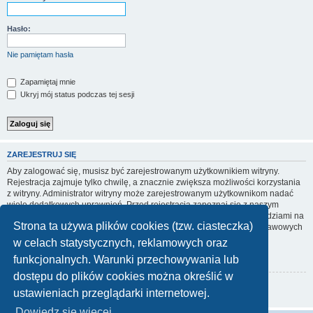
Hasło:
Nie pamiętam hasła
Zapamiętaj mnie
Ukryj mój status podczas tej sesji
ZAREJESTRUJ SIĘ
Aby zalogować się, musisz być zarejestrowanym użytkownikiem witryny.
Rejestracja zajmuje tylko chwilę, a znacznie zwiększa możliwości korzystania
z witryny. Administrator witryny może zarejestrowanym użytkownikom nadać
wiele dodatkowych uprawnień. Przed rejestracją zapoznaj się z naszym
regulaminem, zasadami ochrony danych osobowych oraz z odpowiedziami na
Strona ta używa plików cookies (tzw. ciasteczka)
często zadawane pytania (FAQ), gdzie jest wyjaśnionych wiele podstawowych
zagadnień dotyczących funkcjonowania witryny.
w celach statystycznych, reklamowych oraz
Regulamin
|
Zasady ochrony danych osobowych
funkcjonalnych. Warunki przechowywania lub
dostępu do plików cookies można określić w
Zarejestruj się
ustawieniach przeglądarki internetowej.
Dowiedz się więcej