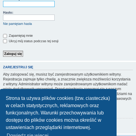
Hasło:
Nie pamiętam hasła
Zapamiętaj mnie
Ukryj mój status podczas tej sesji
ZAREJESTRUJ SIĘ
Aby zalogować się, musisz być zarejestrowanym użytkownikiem witryny.
Rejestracja zajmuje tylko chwilę, a znacznie zwiększa możliwości korzystania
z witryny. Administrator witryny może zarejestrowanym użytkownikom nadać
wiele dodatkowych uprawnień. Przed rejestracją zapoznaj się z naszym
regulaminem, zasadami ochrony danych osobowych oraz z odpowiedziami na
Strona ta używa plików cookies (tzw. ciasteczka)
często zadawane pytania (FAQ), gdzie jest wyjaśnionych wiele podstawowych
zagadnień dotyczących funkcjonowania witryny.
w celach statystycznych, reklamowych oraz
Regulamin
|
Zasady ochrony danych osobowych
funkcjonalnych. Warunki przechowywania lub
dostępu do plików cookies można określić w
Zarejestruj się
ustawieniach przeglądarki internetowej.
Dowiedz się więcej