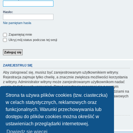
Hasło:
Nie pamiętam hasła
Zapamiętaj mnie
Ukryj mój status podczas tej sesji
ZAREJESTRUJ SIĘ
Aby zalogować się, musisz być zarejestrowanym użytkownikiem witryny.
Rejestracja zajmuje tylko chwilę, a znacznie zwiększa możliwości korzystania
z witryny. Administrator witryny może zarejestrowanym użytkownikom nadać
wiele dodatkowych uprawnień. Przed rejestracją zapoznaj się z naszym
regulaminem, zasadami ochrony danych osobowych oraz z odpowiedziami na
Strona ta używa plików cookies (tzw. ciasteczka)
często zadawane pytania (FAQ), gdzie jest wyjaśnionych wiele podstawowych
zagadnień dotyczących funkcjonowania witryny.
w celach statystycznych, reklamowych oraz
funkcjonalnych. Warunki przechowywania lub
Regulamin
|
Zasady ochrony danych osobowych
dostępu do plików cookies można określić w
Zarejestruj się
ustawieniach przeglądarki internetowej.
Dowiedz się więcej