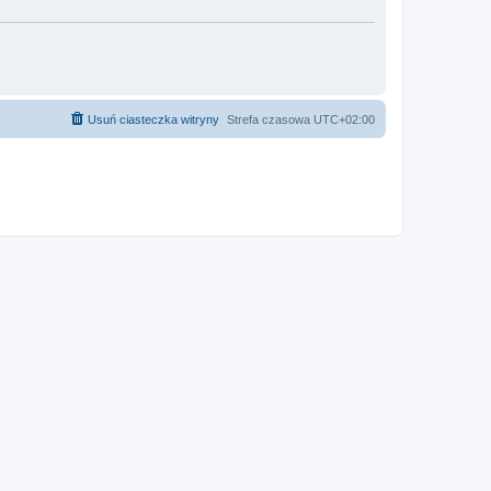
Usuń ciasteczka witryny
Strefa czasowa
UTC+02:00