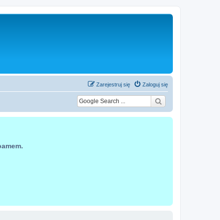
Zarejestruj się
Zaloguj się
spamem.