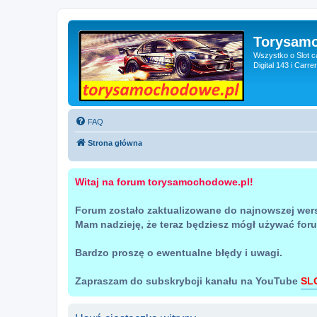
Torysam
Wszystko o Slot c
Digital 143 i Carr
FAQ
Strona główna
Witaj na forum torysamochodowe.pl!
Forum zostało zaktualizowane do najnowszej wer
Mam nadzieję, że teraz będziesz mógł używać for
Bardzo proszę o ewentualne błędy i uwagi.
Zapraszam do subskrybcji kanału na YouTube
SL