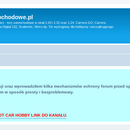
ochodowe.pl
ars - tory samochodowe w skali 1:43 i 1:32 oraz 1:24. Carrera GO, Carrera
era Digital 132, Scalextric, Ninco itp. Tor wyścigowy dla hobbysty i początkującego
sji oraz wprowadziłem kilka mechanizmów ochrony forum przed 
um w sposób prosty i bezproblemowy.
OT CAR HOBBY LINK DO KANAŁU
.