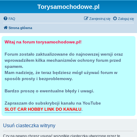
Torysamochodowe.pl
FAQ
Zarejestruj się
Zaloguj się
Strona główna
Witaj na forum torysamochodowe.pl!
Forum zostało zaktualizowane do najnowszej wersji oraz
wprowadziłem kilka mechanizmów ochrony forum przed
spamem.
Mam nadzieję, że teraz będziesz mógł używać forum w
sposób prosty i bezproblemowy.
Bardzo proszę o ewentualne błędy i uwagi.
Zapraszam do subskrybcji kanału na YouTube
SLOT CAR HOBBY LINK DO KANAŁU
.
Usuń ciasteczka witryny
Czy na pewno chcesz usunąć wszystkie ciasteczka utworzone przez tę