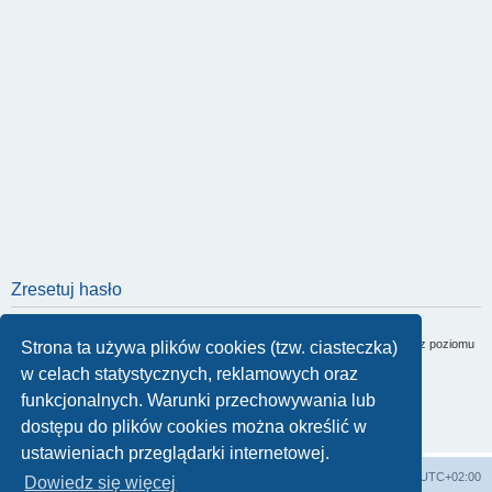
Zresetuj hasło
Adres e-mail:
Musi być to adres e-mail skojarzony z twoim kontem. Jeśli nie był zmieniany z poziomu
Strona ta używa plików cookies (tzw. ciasteczka)
panelu zarządzania kontem, jest to adres podany w czasie rejestracji.
w celach statystycznych, reklamowych oraz
funkcjonalnych. Warunki przechowywania lub
dostępu do plików cookies można określić w
ustawieniach przeglądarki internetowej.
Strona główna
Usuń ciasteczka witryny
Strefa czasowa
UTC+02:00
Dowiedz się więcej