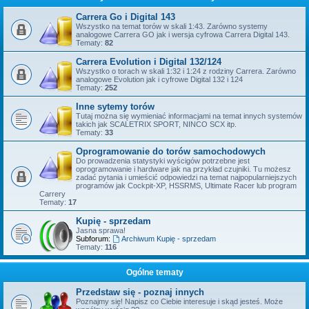
Carrera Go i Digital 143
Wszystko na temat torów w skali 1:43. Zarówno systemy
analogowe Carrera GO jak i wersja cyfrowa Carrera Digital 143.
Tematy:
82
Carrera Evolution i Digital 132/124
Wszystko o torach w skali 1:32 i 1:24 z rodziny Carrera. Zarówno
analogowe Evolution jak i cyfrowe Digital 132 i 124
Tematy:
252
Inne sytemy torów
Tutaj można się wymieniać informacjami na temat innych systemów
takich jak SCALETRIX SPORT, NINCO SCX itp.
Tematy:
33
Oprogramowanie do torów samochodowych
Do prowadzenia statystyki wyścigów potrzebne jest
oprogramowanie i hardware jak na przykład czujniki. Tu możesz
zadać pytania i umieścić odpowiedzi na temat najpopularniejszych
programów jak Cockpit-XP, HSSRMS, Ultimate Racer lub program
Carrery
Tematy:
17
Kupię - sprzedam
Jasna sprawa!
Subforum:
Archiwum Kupię - sprzedam
Tematy:
116
Ogólne tematy
Przedstaw się - poznaj innych
Poznajmy się! Napisz co Ciebie interesuje i skąd jesteś. Może